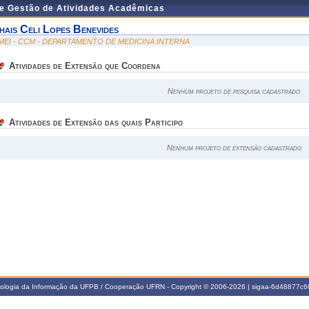
de Gestão de Atividades Acadêmicas
hais Celi Lopes Benevides
MEI - CCM - DEPARTAMENTO DE MEDICINA INTERNA
Atividades de Extensão que Coordena
Nenhum projeto de pesquisa cadastrado
Atividades de Extensão das quais Participo
Nenhum projeto de extensão cadastrado
nologia da Informação da UFPB / Cooperação UFRN - Copyright © 2006-2026 | sigaa-6d48877c66