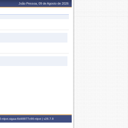
João Pessoa, 09 de Agosto de 2026
-nlpxt.sigaa-6d48877c66-nlpxt |
v26.7.8