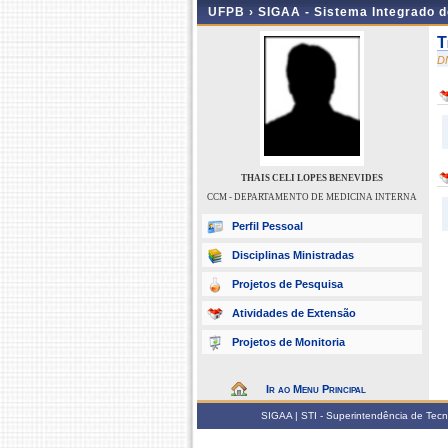
UFPB ›
SIGAA - Sistema Integrado 
T
D
THAIS CELI LOPES BENEVIDES
CCM - DEPARTAMENTO DE MEDICINA INTERNA
Perfil Pessoal
Disciplinas Ministradas
Projetos de Pesquisa
Atividades de Extensão
Projetos de Monitoria
Ir ao Menu Principal
SIGAA | STI - Superintendência de Tec