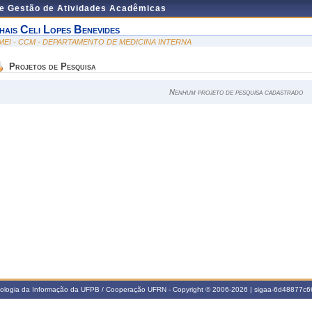
de Gestão de Atividades Acadêmicas
hais Celi Lopes Benevides
MEI - CCM - DEPARTAMENTO DE MEDICINA INTERNA
Projetos de Pesquisa
Nenhum projeto de pesquisa cadastrado
nologia da Informação da UFPB / Cooperação UFRN - Copyright © 2006-2026 | sigaa-6d48877c66