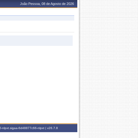
João Pessoa, 08 de Agosto de 2026
-nlpxt.sigaa-6d48877c66-nlpxt |
v26.7.8