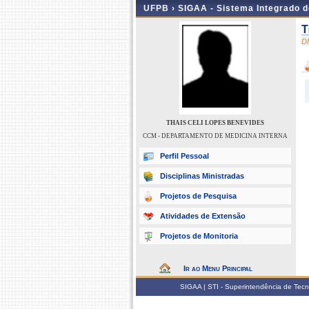
UFPB ›
SIGAA - Sistema Integrado 
T
D
THAIS CELI LOPES BENEVIDES
CCM - DEPARTAMENTO DE MEDICINA INTERNA
Perfil Pessoal
Disciplinas Ministradas
Projetos de Pesquisa
Atividades de Extensão
Projetos de Monitoria
Ir ao Menu Principal
SIGAA | STI - Superintendência de Tec