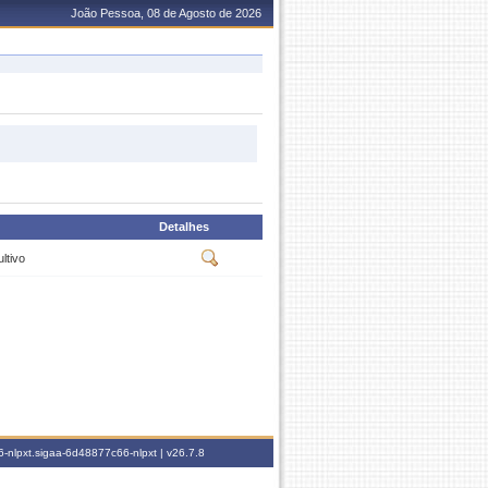
João Pessoa, 08 de Agosto de 2026
Detalhes
ltivo
-nlpxt.sigaa-6d48877c66-nlpxt |
v26.7.8