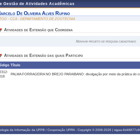
de Gestão de Atividades Acadêmicas
arcelo De Oliveira Alves Rufino
ZOO - CCA - DEPARTAMENTO DE ZOOTECNIA
Atividades de Extensão que Coordena
Nenhum projeto de pesquisa cadastrado
Atividades de Extensão das quais Participo
ódigo
Título
J312-
PALMA FORRAGEIRA NO BREJO PARAIBANO: divulgação por meio da prática do cu
018
nologia da Informação da UFPB / Cooperação UFRN - Copyright © 2006-2026 | sigaa-6d48877c66