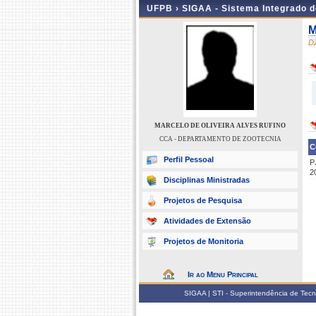
UFPB ›
SIGAA - Sistema Integrado 
M
D
MARCELO DE OLIVEIRA ALVES RUFINO
CCA - DEPARTAMENTO DE ZOOTECNIA
C
Perfil Pessoal
P
2
Disciplinas Ministradas
Projetos de Pesquisa
Atividades de Extensão
Projetos de Monitoria
Ir ao Menu Principal
SIGAA | STI - Superintendência de Tec