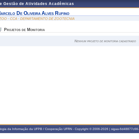
de Gestão de Atividades Acadêmicas
arcelo De Oliveira Alves Rufino
ZOO - CCA - DEPARTAMENTO DE ZOOTECNIA
Projetos de Monitoria
Nenhum projeto de monitoria cadastrado
ologia da Informação da UFPB / Cooperação UFRN - Copyright © 2006-2026 | sigaa-6d48877c6