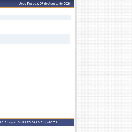
João Pessoa, 07 de Agosto de 2026
6-h2c54.sigaa-6d48877c66-h2c54 |
v26.7.8