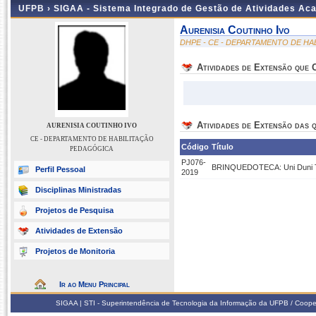
UFPB ›
SIGAA - Sistema Integrado de Gestão de Atividades Ac
Aurenisia Coutinho Ivo
DHPE - CE - DEPARTAMENTO DE H
Atividades de Extensão que
Atividades de Extensão das q
AURENISIA COUTINHO IVO
CE - DEPARTAMENTO DE HABILITAÇÃO
Código
Título
PEDAGÓGICA
PJ076-
BRINQUEDOTECA: Uni Duni Tê.
Perfil Pessoal
2019
Disciplinas Ministradas
Projetos de Pesquisa
Atividades de Extensão
Projetos de Monitoria
Ir ao Menu Principal
SIGAA | STI - Superintendência de Tecnologia da Informação da UFPB / Coope