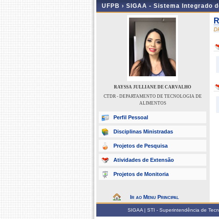
UFPB ›
SIGAA - Sistema Integrado 
R
D
RAYSSA JULLIANE DE CARVALHO
CTDR - DEPARTAMENTO DE TECNOLOGIA DE
ALIMENTOS
Perfil Pessoal
Disciplinas Ministradas
Projetos de Pesquisa
Atividades de Extensão
Projetos de Monitoria
Ir ao Menu Principal
SIGAA | STI - Superintendência de Tec