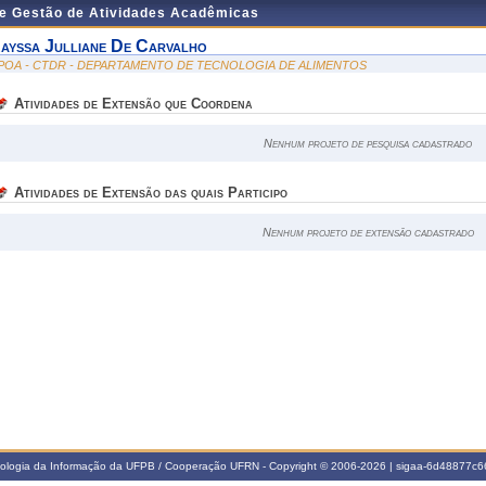
de Gestão de Atividades Acadêmicas
ayssa Julliane De Carvalho
POA - CTDR - DEPARTAMENTO DE TECNOLOGIA DE ALIMENTOS
Atividades de Extensão que Coordena
Nenhum projeto de pesquisa cadastrado
Atividades de Extensão das quais Participo
Nenhum projeto de extensão cadastrado
nologia da Informação da UFPB / Cooperação UFRN - Copyright © 2006-2026 | sigaa-6d48877c66