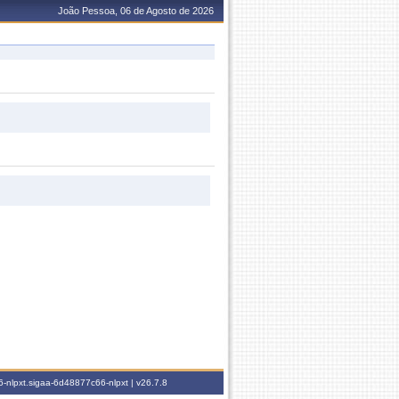
João Pessoa, 06 de Agosto de 2026
-nlpxt.sigaa-6d48877c66-nlpxt |
v26.7.8