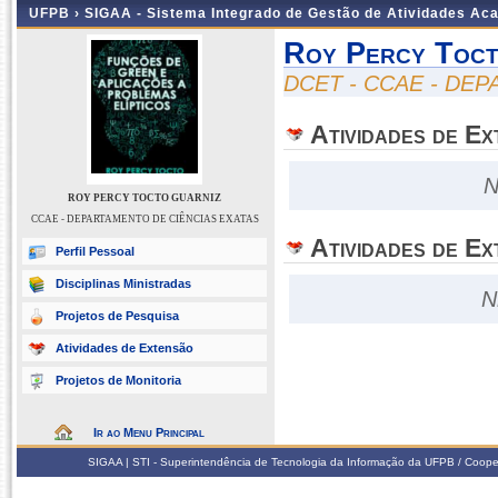
UFPB ›
SIGAA - Sistema Integrado de Gestão de Atividades Ac
Roy Percy Toct
DCET - CCAE - DE
Atividades de E
N
ROY PERCY TOCTO GUARNIZ
CCAE - DEPARTAMENTO DE CIÊNCIAS EXATAS
Atividades de Ex
Perfil Pessoal
Disciplinas Ministradas
N
Projetos de Pesquisa
Atividades de Extensão
Projetos de Monitoria
Ir ao Menu Principal
SIGAA | STI - Superintendência de Tecnologia da Informação da UFPB / Coope