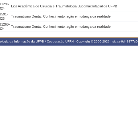
J1296-
Liga Acadêmica de Cirurgia e Traumatologia Bucomaxilofacial da UFPB
024
J591-
Traumatismo Dental: Conhecimento, ação e mudança da realidade
023
J1260-
Traumatismo Dental: Conhecimento, ação e mudança da realidade
024
nologia da Informação da UFPB / Cooperação UFRN - Copyright © 2006-2026 | sigaa-6d48877c66