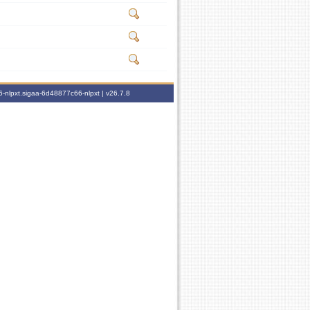
-nlpxt.sigaa-6d48877c66-nlpxt |
v26.7.8