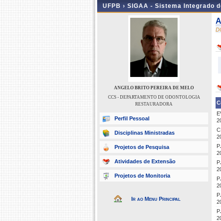
UFPB ›
SIGAA - Sistema Integrado 
A
D
ANGELO BRITO PEREIRA DE MELO
CCS - DEPARTAMENTO DE ODONTOLOGIA
C
RESTAURADORA
E
Perfil Pessoal
2
C
Disciplinas Ministradas
2
P
Projetos de Pesquisa
2
Atividades de Extensão
P
2
Projetos de Monitoria
P
2
P
Ir ao Menu Principal
2
P
2