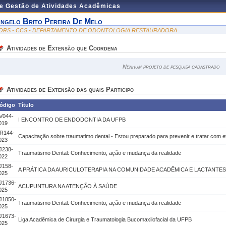
de Gestão de Atividades Acadêmicas
ngelo Brito Pereira De Melo
ORS - CCS - DEPARTAMENTO DE ODONTOLOGIA RESTAURADORA
Atividades de Extensão que Coordena
Nenhum projeto de pesquisa cadastrado
Atividades de Extensão das quais Participo
ódigo
Título
V044-
I ENCONTRO DE ENDODONTIA DA UFPB
019
R144-
Capacitação sobre traumatimo dental - Estou preparado para prevenir e tratar com 
023
J238-
Traumatismo Dental: Conhecimento, ação e mudança da realidade
022
J158-
A PRÁTICA DA AURICULOTERAPIA NA COMUNIDADE ACADÊMICA E LACTANTES
025
J1736-
ACUPUNTURA NA ATENÇÃO À SAÚDE
025
J1850-
Traumatismo Dental: Conhecimento, ação e mudança da realidade
025
J1673-
Liga Acadêmica de Cirurgia e Traumatologia Bucomaxilofacial da UFPB
025