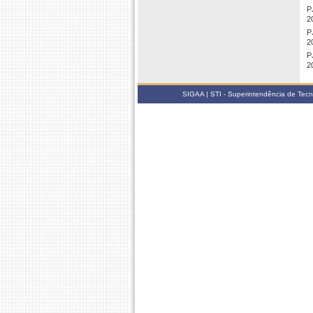
P
2
P
2
P
2
SIGAA | STI - Superintendência de Tec