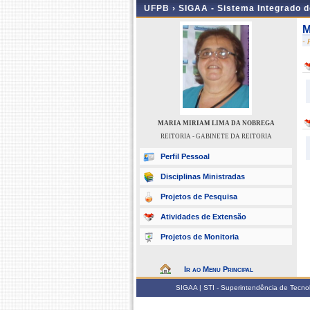
UFPB ›
SIGAA - Sistema Integrado 
M
-
MARIA MIRIAM LIMA DA NOBREGA
REITORIA - GABINETE DA REITORIA
Perfil Pessoal
Disciplinas Ministradas
Projetos de Pesquisa
Atividades de Extensão
Projetos de Monitoria
Ir ao Menu Principal
SIGAA | STI - Superintendência de Tecn