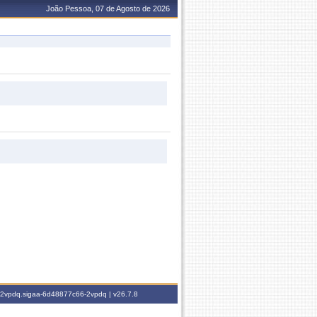
João Pessoa, 07 de Agosto de 2026
6-2vpdq.sigaa-6d48877c66-2vpdq |
v26.7.8