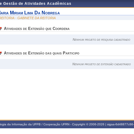
de Gestão de Atividades Acadêmicas
aria Miriam Lima Da Nobrega
 REITORIA - GABINETE DA REITORIA
Atividades de Extensão que Coordena
Nenhum projeto de pesquisa cadastrado
Atividades de Extensão das quais Participo
Nenhum projeto de extensão cadastrado
ologia da Informação da UFPB / Cooperação UFRN - Copyright © 2006-2026 | sigaa-6d48877c6