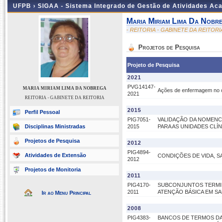
UFPB ›
SIGAA - Sistema Integrado de Gestão de Atividades Ac
Maria Miriam Lima Da Nobr
- REITORIA - GABINETE DA REITORI
Projetos de Pesquisa
Projeto de Pesquisa
2021
PVG14147-
MARIA MIRIAM LIMA DA NOBREGA
Ações de enfermagem no cui
2021
REITORIA - GABINETE DA REITORIA
2015
Perfil Pessoal
PIG7051-
VALIDAÇÃO DA NOMENC
Disciplinas Ministradas
2015
PARA AS UNIDADES CLÍ
Projetos de Pesquisa
2012
PIG4894-
Atividades de Extensão
CONDIÇÕES DE VIDA, 
2012
Projetos de Monitoria
2011
PIG4170-
SUBCONJUNTOS TERMINO
2011
ATENÇÃO BÁSICA EM S
Ir ao Menu Principal
2008
PIG4383-
BANCOS DE TERMOS DA