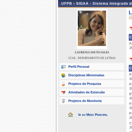
UFPB ›
SIGAA - Sistema Integrado 
L
D
C
P
2
LAURENIA SOUTO SALES
CCAE - DEPARTAMENTO DE LETRAS
Perfil Pessoal
C
P
Disciplinas Ministradas
2
Projetos de Pesquisa
P
2
Atividades de Extensão
E
2
Projetos de Monitoria
P
2
P
Ir ao Menu Principal
2
C
2