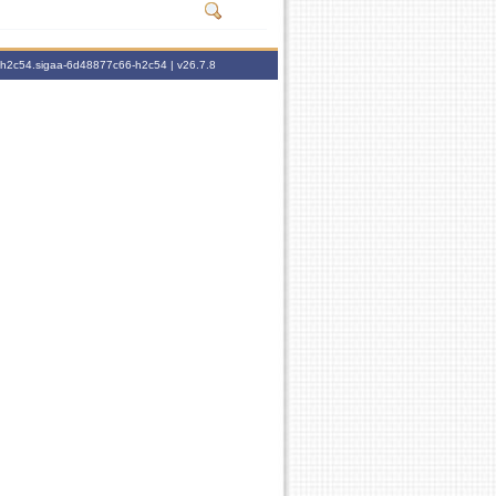
6-h2c54.sigaa-6d48877c66-h2c54 |
v26.7.8