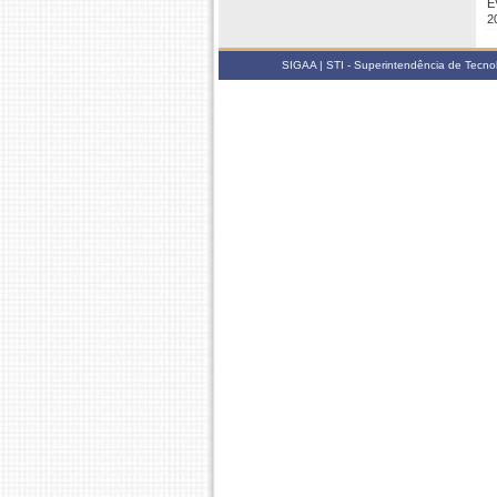
E
2
SIGAA | STI - Superintendência de Tecn