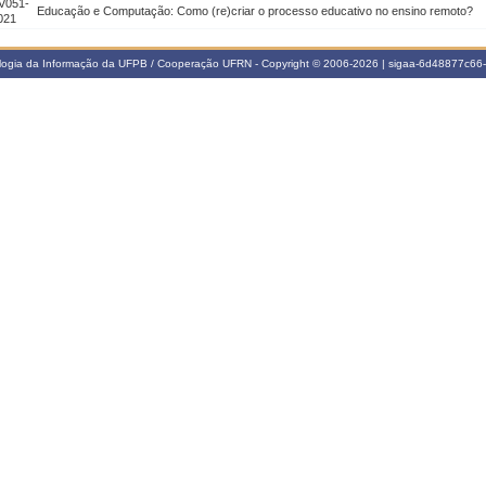
V051-
Educação e Computação: Como (re)criar o processo educativo no ensino remoto?
021
ologia da Informação da UFPB / Cooperação UFRN - Copyright © 2006-2026 | sigaa-6d48877c6