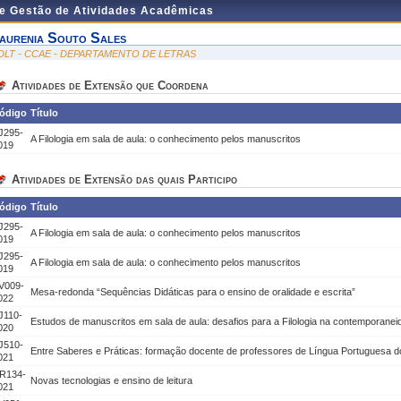
de Gestão de Atividades Acadêmicas
aurenia Souto Sales
DLT - CCAE - DEPARTAMENTO DE LETRAS
Atividades de Extensão que Coordena
ódigo
Título
J295-
A Filologia em sala de aula: o conhecimento pelos manuscritos
019
Atividades de Extensão das quais Participo
ódigo
Título
J295-
A Filologia em sala de aula: o conhecimento pelos manuscritos
019
J295-
A Filologia em sala de aula: o conhecimento pelos manuscritos
019
V009-
Mesa-redonda “Sequências Didáticas para o ensino de oralidade e escrita”
022
J110-
Estudos de manuscritos em sala de aula: desafios para a Filologia na contemporanei
020
J510-
Entre Saberes e Práticas: formação docente de professores de Língua Portuguesa do
021
R134-
Novas tecnologias e ensino de leitura
021