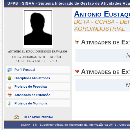
UFPB ›
SIGAA - Sistema Integrado de Gestão de Atividades Ac
Antonio Eustaq
DGTA - CCHSA - D
AGROINDUSTRIAL
Atividades de E
ANTONIO EUSTAQUIO RESENDE TRAVASSOS
N
CCHSA - DEPARTAMENTO DE GESTÃO E
TECNOLOGIA AGROINDUSTRIAL
Perfil Pessoal
Atividades de Ex
Disciplinas Ministradas
N
Projetos de Pesquisa
Atividades de Extensão
Projetos de Monitoria
Ir ao Menu Principal
SIGAA | STI - Superintendência de Tecnologia da Informação da UFPB / Coope