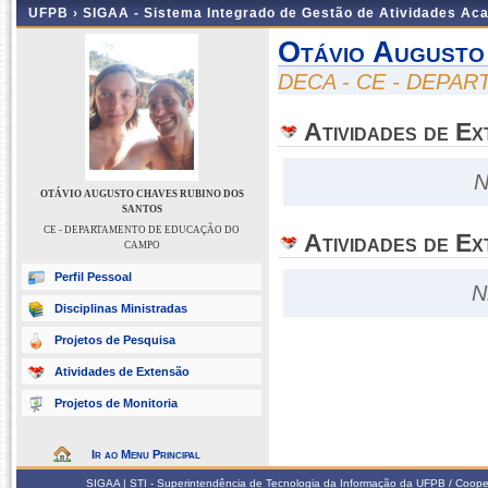
UFPB ›
SIGAA - Sistema Integrado de Gestão de Atividades Ac
Otávio Augusto
DECA - CE - DEP
Atividades de E
N
OTÁVIO AUGUSTO CHAVES RUBINO DOS
SANTOS
CE - DEPARTAMENTO DE EDUCAÇÃO DO
Atividades de Ex
CAMPO
Perfil Pessoal
N
Disciplinas Ministradas
Projetos de Pesquisa
Atividades de Extensão
Projetos de Monitoria
Ir ao Menu Principal
SIGAA | STI - Superintendência de Tecnologia da Informação da UFPB / Coope