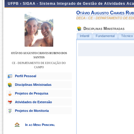
UFPB ›
SIGAA - Sistema Integrado de Gestão de Atividades Ac
Otávio Augusto Chaves Rub
DECA - CE - DEPARTAMENTO DE 
Disciplinas Ministradas
Infantil
Fundamental
Técnico
OTÁVIO AUGUSTO CHAVES RUBINO DOS
SANTOS
CE - DEPARTAMENTO DE EDUCAÇÃO DO
CAMPO
Perfil Pessoal
Disciplinas Ministradas
Projetos de Pesquisa
Atividades de Extensão
Projetos de Monitoria
Ir ao Menu Principal