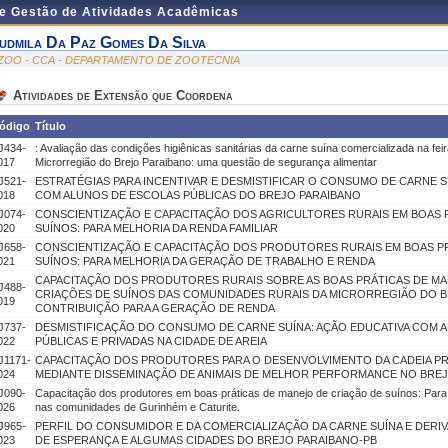
de Gestão de Atividades Acadêmicas
udmila Da Paz Gomes Da Silva
ZOO - CCA - DEPARTAMENTO DE ZOOTECNIA
Atividades de Extensão que Coordena
ódigo
Título
J434-
: Avaliação das condições higiênicas sanitárias da carne suína comercializada na feir
017
Microrregião do Brejo Paraibano: uma questão de segurança alimentar
J521-
ESTRATÉGIAS PARA INCENTIVAR E DESMISTIFICAR O CONSUMO DE CARNE S
018
COM ALUNOS DE ESCOLAS PÚBLICAS DO BREJO PARAIBANO
J074-
CONSCIENTIZAÇÃO E CAPACITAÇÃO DOS AGRICULTORES RURAIS EM BOAS 
020
SUÍNOS: PARA MELHORIA DA RENDA FAMILIAR
J658-
CONSCIENTIZAÇÃO E CAPACITAÇÃO DOS PRODUTORES RURAIS EM BOAS P
021
SUÍNOS: PARA MELHORIA DA GERAÇÃO DE TRABALHO E RENDA
CAPACITAÇÃO DOS PRODUTORES RURAIS SOBRE AS BOAS PRÁTICAS DE MAN
J488-
CRIAÇÕES DE SUÍNOS DAS COMUNIDADES RURAIS DA MICRORREGIÃO DO B
019
CONTRIBUIÇÃO PARA A GERAÇÃO DE RENDA
J737-
DESMISTIFICAÇÃO DO CONSUMO DE CARNE SUÍNA: AÇÃO EDUCATIVA COM 
022
PÚBLICAS E PRIVADAS NA CIDADE DE AREIA
J1171-
CAPACITAÇÃO DOS PRODUTORES PARA O DESENVOLVIMENTO DA CADEIA PR
024
MEDIANTE DISSEMINAÇÃO DE ANIMAIS DE MELHOR PERFORMANCE NO BREJ
J090-
Capacitação dos produtores em boas práticas de manejo de criação de suínos: Para 
026
nas comunidades de Gurinhém e Caturite.
J965-
PERFIL DO CONSUMIDOR E DA COMERCIALIZAÇÃO DA CARNE SUÍNA E DER
023
DE ESPERANÇA E ALGUMAS CIDADES DO BREJO PARAIBANO-PB