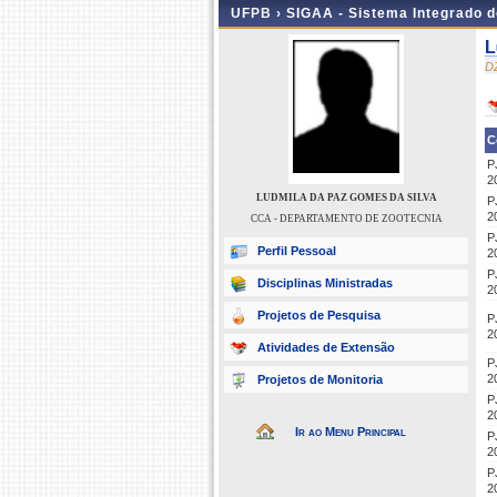
UFPB ›
SIGAA - Sistema Integrado 
L
D
C
P
2
LUDMILA DA PAZ GOMES DA SILVA
P
2
CCA - DEPARTAMENTO DE ZOOTECNIA
P
Perfil Pessoal
2
P
Disciplinas Ministradas
2
Projetos de Pesquisa
P
2
Atividades de Extensão
P
2
Projetos de Monitoria
P
2
Ir ao Menu Principal
P
2
P
2