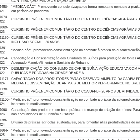
CONTRIBUIÇÃO PARA A GERAÇÃO DE RENDA
J450-
“MEDICA-CÃO”: Promovendo conscientização de forma remota no combate à prátic
021
em período de pandemia.
J074-
CURSINHO PRÉ-ENEM COMUNITÁRIO DO CENTRO DE CIÊNCIAS AGRÁRIAS DA
022
J069-
CURSINHO PRÉ-ENEM COMUNITÁRIO DO CENTRO DE CIÊNCIAS AGRÁRIAS DA
023
J1180-
CURSINHO PRÉ-ENEM COMUNITÁRIO DO CENTRO DE CIÊNCIAS AGRÁRIAS
024
INCLUSÃO SOCIAL - 20 ANOS
J391-
“Medica-cão”: promovendo conscientização no combate à prática da automedicação 
022
J354-
Capacitação e Conscientização dos Criadores de Suínos para produção de fontes Alt
022
Adequado Manejo Alimentar e Sanitário do Rebanho
J737-
DESMISTIFICAÇÃO DO CONSUMO DE CARNE SUÍNA: AÇÃO EDUCATIVA COM 
022
PÚBLICAS E PRIVADAS NA CIDADE DE AREIA
J1171-
CAPACITAÇÃO DOS PRODUTORES PARA O DESENVOLVIMENTO DA CADEIA PR
024
MEDIANTE DISSEMINAÇÃO DE ANIMAIS DE MELHOR PERFORMANCE NO BREJ
J130-
CURSINHO PRÉ-ENEM COMUNITÁRIO DO CCA/UFPB - 20 ANOS DE ATIVIDADE
024
J1100-
“Medica-cão”: promovendo conscientização no combate à prática da automedicação 
024
incorreto de medicamentos
J090-
Capacitação dos produtores em boas práticas de manejo de criação de suínos: Para 
026
nas comunidades de Gurinhém e Caturite.
J386-
Difusão de práticas agrícolas sustentáveis, para fomentar altas produtividades de m
024
J664-
“Medica-cão”: promovendo conscientização no combate à prática da automedicação 
025
incorreto de medicamentos.