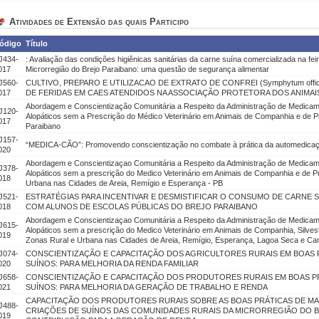
Atividades de Extensão das quais Participo
ódigo
Título
J434-
: Avaliação das condições higiênicas sanitárias da carne suína comercializada na feir
017
Microrregião do Brejo Paraibano: uma questão de segurança alimentar
J560-
CULTIVO, PREPARO E UTILIZACAO DE EXTRATO DE CONFREI (Symphytum offic
017
DE FERIDAS EM CAES ATENDIDOS NA ASSOCIAÇÃO PROTETORA DOS ANIMAIS
Abordagem e Conscientização Comunitária a Respeito da Administração de Medicame
J120-
Alopáticos sem a Prescrição do Médico Veterinário em Animais de Companhia e de 
017
Paraibano
J157-
“MEDICA-CÃO”: Promovendo conscientização no combate à prática da automedicaç
020
Abordagem e Conscientizaçao Comunitária a Respeito da Administração de Medicame
J378-
Alopáticos sem a prescrição do Medico Veterinário em Animais de Companhia e de 
018
Urbana nas Cidades de Areia, Remígio e Esperança - PB
J521-
ESTRATÉGIAS PARA INCENTIVAR E DESMISTIFICAR O CONSUMO DE CARNE S
018
COM ALUNOS DE ESCOLAS PÚBLICAS DO BREJO PARAIBANO
Abordagem e Conscientizaçao Comunitária a Respeito da Administração de Medicame
J615-
Alopáticos sem a prescrição do Medico Veterinário em Animais de Companhia, Silve
019
Zonas Rural e Urbana nas Cidades de Areia, Remígio, Esperança, Lagoa Seca e C
J074-
CONSCIENTIZAÇÃO E CAPACITAÇÃO DOS AGRICULTORES RURAIS EM BOAS 
020
SUÍNOS: PARA MELHORIA DA RENDA FAMILIAR
J658-
CONSCIENTIZAÇÃO E CAPACITAÇÃO DOS PRODUTORES RURAIS EM BOAS P
021
SUÍNOS: PARA MELHORIA DA GERAÇÃO DE TRABALHO E RENDA
CAPACITAÇÃO DOS PRODUTORES RURAIS SOBRE AS BOAS PRÁTICAS DE MA
J488-
CRIAÇÕES DE SUÍNOS DAS COMUNIDADES RURAIS DA MICRORREGIÃO DO B
019