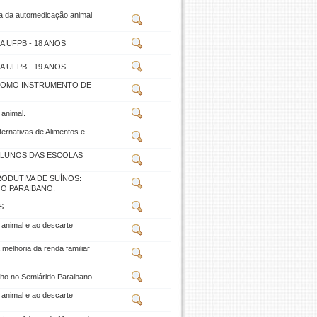
a da automedicação animal
 UFPB - 18 ANOS
 UFPB - 19 ANOS
 COMO INSTRUMENTO DE
animal.
ernativas de Alimentos e
ALUNOS DAS ESCOLAS
ODUTIVA DE SUÍNOS:
O PARAIBANO.
S
animal e ao descarte
melhoria da renda familiar
ilho no Semiárido Paraibano
animal e ao descarte