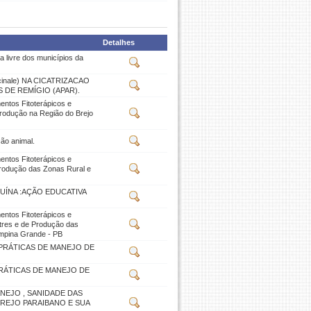
Detalhes
a livre dos municípios da
inale) NA CICATRIZACAO
 DE REMÍGIO (APAR).
ntos Fitoterápicos e
Produção na Região do Brejo
ão animal.
ntos Fitoterápicos e
Produção das Zonas Rural e
UÍNA :AÇÃO EDUCATIVA
ntos Fitoterápicos e
stres e de Produção das
ampina Grande - PB
PRÁTICAS DE MANEJO DE
RÁTICAS DE MANEJO DE
NEJO , SANIDADE DAS
REJO PARAIBANO E SUA