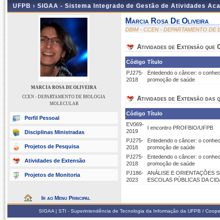
UFPB ›
SIGAA - Sistema Integrado de Gestão de Atividades Ac
Marcia Rosa De Oliveira
DBIM - CCEN - DEPARTAMENTO DE
Atividades de Extensão que
Código
Título
PJ275-
Entedendo o câncer: o conhe
2018
promoção de saúde
MARCIA ROSA DE OLIVEIRA
CCEN - DEPARTAMENTO DE BIOLOGIA
Atividades de Extensão das q
MOLECULAR
Código
Título
Perfil Pessoal
EV069-
I encontro PROFBIO/UFPB
2019
Disciplinas Ministradas
PJ275-
Entedendo o câncer: o conhe
Projetos de Pesquisa
2018
promoção de saúde
PJ275-
Entedendo o câncer: o conhe
Atividades de Extensão
2018
promoção de saúde
PJ186-
ANÁLISE E ORIENTAÇÕES 
Projetos de Monitoria
2023
ESCOLAS PÚBLICAS DA CI
Ir ao Menu Principal
SIGAA | STI - Superintendência de Tecnologia da Informação da UFPB / Coope