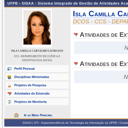
UFPB ›
SIGAA - Sistema Integrado de Gestão de Atividades Ac
Isla Camilla C
DCOS - CCS - DEP
Atividades de E
N
ISLA CAMILLA CARVALHO LAUREANO
CCS - DEPARTAMENTO DE CLÍNICA E
ODONTOLOGIA SOCIAL
Atividades de Ex
Perfil Pessoal
N
Disciplinas Ministradas
Projetos de Pesquisa
Atividades de Extensão
Projetos de Monitoria
Ir ao Menu Principal
SIGAA | STI - Superintendência de Tecnologia da Informação da UFPB / Coope