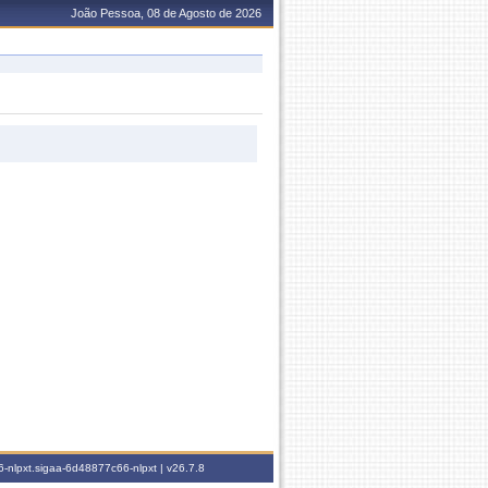
João Pessoa, 08 de Agosto de 2026
-nlpxt.sigaa-6d48877c66-nlpxt |
v26.7.8