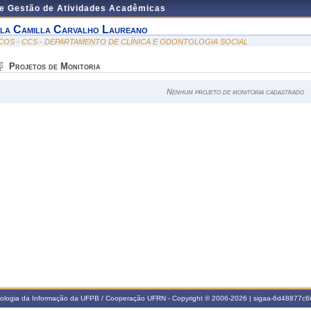
de Gestão de Atividades Acadêmicas
sla Camilla Carvalho Laureano
COS - CCS - DEPARTAMENTO DE CLÍNICA E ODONTOLOGIA SOCIAL
Projetos de Monitoria
Nenhum projeto de monitoria cadastrado
nologia da Informação da UFPB / Cooperação UFRN - Copyright © 2006-2026 | sigaa-6d48877c66