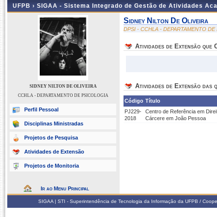
UFPB ›
SIGAA - Sistema Integrado de Gestão de Atividades Ac
Sidney Nilton De Oliveira
DPSI - CCHLA - DEPARTAMENTO DE
Atividades de Extensão que
Atividades de Extensão das q
SIDNEY NILTON DE OLIVEIRA
CCHLA - DEPARTAMENTO DE PSICOLOGIA
Código
Título
Perfil Pessoal
PJ229-
Centro de Referência em Dir
2018
Cárcere em João Pessoa
Disciplinas Ministradas
Projetos de Pesquisa
Atividades de Extensão
Projetos de Monitoria
Ir ao Menu Principal
SIGAA | STI - Superintendência de Tecnologia da Informação da UFPB / Coope