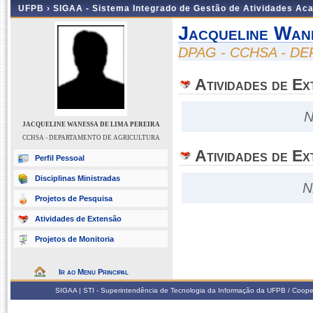
UFPB ›
SIGAA - Sistema Integrado de Gestão de Atividades Ac
Jacqueline Wan
DPAG - CCHSA - D
Atividades de E
N
JACQUELINE WANESSA DE LIMA PEREIRA
CCHSA - DEPARTAMENTO DE AGRICULTURA
Atividades de Ex
Perfil Pessoal
Disciplinas Ministradas
N
Projetos de Pesquisa
Atividades de Extensão
Projetos de Monitoria
Ir ao Menu Principal
SIGAA | STI - Superintendência de Tecnologia da Informação da UFPB / Coope