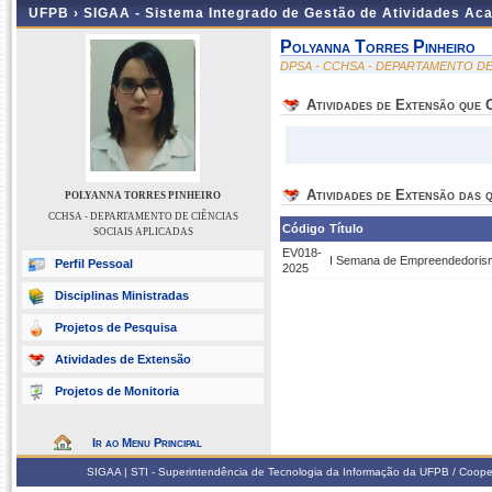
UFPB ›
SIGAA - Sistema Integrado de Gestão de Atividades Ac
Polyanna Torres Pinheiro
DPSA - CCHSA - DEPARTAMENTO DE
Atividades de Extensão que
Atividades de Extensão das q
POLYANNA TORRES PINHEIRO
CCHSA - DEPARTAMENTO DE CIÊNCIAS
Código
Título
SOCIAIS APLICADAS
EV018-
I Semana de Empreendedor
Perfil Pessoal
2025
Disciplinas Ministradas
Projetos de Pesquisa
Atividades de Extensão
Projetos de Monitoria
Ir ao Menu Principal
SIGAA | STI - Superintendência de Tecnologia da Informação da UFPB / Coope