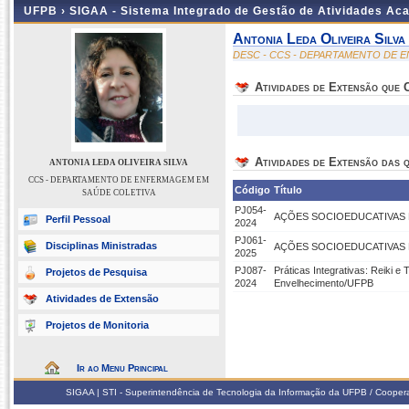
UFPB ›
SIGAA - Sistema Integrado de Gestão de Atividades Ac
Antonia Leda Oliveira Silva
DESC - CCS - DEPARTAMENTO DE 
Atividades de Extensão que
Atividades de Extensão das q
ANTONIA LEDA OLIVEIRA SILVA
CCS - DEPARTAMENTO DE ENFERMAGEM EM
Código
Título
SAÚDE COLETIVA
PJ054-
AÇÕES SOCIOEDUCATIVAS 
Perfil Pessoal
2024
PJ061-
Disciplinas Ministradas
AÇÕES SOCIOEDUCATIVAS
2025
PJ087-
Práticas Integrativas: Reiki e
Projetos de Pesquisa
2024
Envelhecimento/UFPB
Atividades de Extensão
Projetos de Monitoria
Ir ao Menu Principal
SIGAA | STI - Superintendência de Tecnologia da Informação da UFPB / Coope