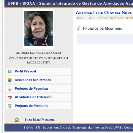
UFPB ›
SIGAA - Sistema Integrado de Gestão de Atividades Ac
Antonia Leda Oliveira Silva
DESC - CCS - DEPARTAMENTO DE 
Projetos de Monitoria
ANTONIA LEDA OLIVEIRA SILVA
CCS - DEPARTAMENTO DE ENFERMAGEM EM
SAÚDE COLETIVA
Perfil Pessoal
Disciplinas Ministradas
Projetos de Pesquisa
Atividades de Extensão
Projetos de Monitoria
Ir ao Menu Principal
SIGAA | STI - Superintendência de Tecnologia da Informação da UFPB / Coope