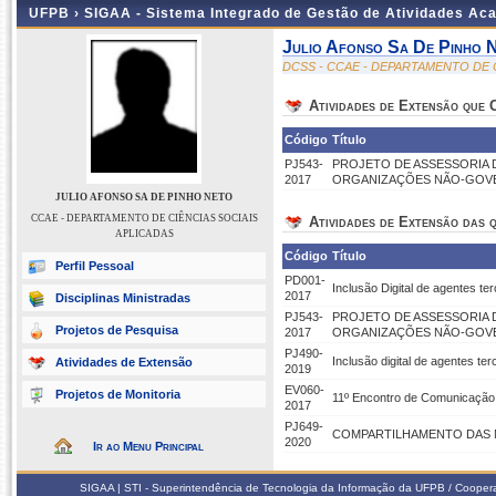
UFPB ›
SIGAA - Sistema Integrado de Gestão de Atividades Ac
Julio Afonso Sa De Pinho 
DCSS - CCAE - DEPARTAMENTO DE 
Atividades de Extensão que
Código
Título
PJ543-
PROJETO DE ASSESSORIA 
2017
ORGANIZAÇÕES NÃO-GOVE
JULIO AFONSO SA DE PINHO NETO
CCAE - DEPARTAMENTO DE CIÊNCIAS SOCIAIS
Atividades de Extensão das q
APLICADAS
Código
Título
Perfil Pessoal
PD001-
Inclusão Digital de agentes t
2017
Disciplinas Ministradas
PJ543-
PROJETO DE ASSESSORIA 
Projetos de Pesquisa
2017
ORGANIZAÇÕES NÃO-GOVE
PJ490-
Inclusão digital de agentes t
Atividades de Extensão
2019
EV060-
Projetos de Monitoria
11º Encontro de Comunicação
2017
PJ649-
COMPARTILHAMENTO DAS MÍ
2020
Ir ao Menu Principal
SIGAA | STI - Superintendência de Tecnologia da Informação da UFPB / Coope