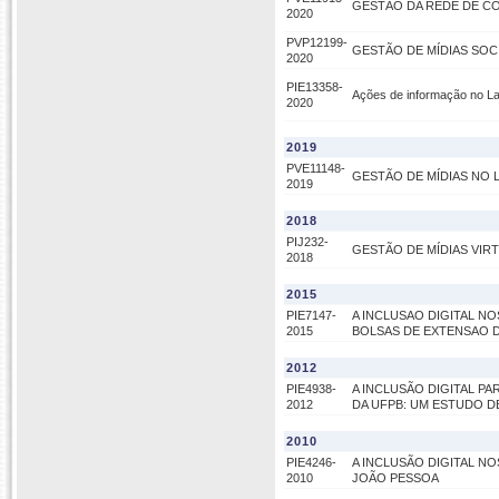
GESTÃO DA REDE DE CO
2020
PVP12199-
GESTÃO DE MÍDIAS SOC
2020
PIE13358-
Ações de informação no Lab
2020
2019
PVE11148-
GESTÃO DE MÍDIAS NO 
2019
2018
PIJ232-
GESTÃO DE MÍDIAS VIRT
2018
2015
PIE7147-
A INCLUSAO DIGITAL N
2015
BOLSAS DE EXTENSAO DA
2012
PIE4938-
A INCLUSÃO DIGITAL PA
2012
DA UFPB: UM ESTUDO D
2010
PIE4246-
A INCLUSÃO DIGITAL N
2010
JOÃO PESSOA