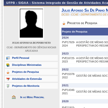
UFPB ›
SIGAA - Sistema Integrado de Gestão de Atividades Ac
Julio Afonso Sa De Pinho 
DCSS - CCAE - DEPARTAMENTO DE 
Projetos de Pesquisa
Projeto de Pesquisa
2024
PVP17929-
A GESTÃO DE MÍDIAS SO
JULIO AFONSO SA DE PINHO NETO
2024
PERSPECTIVA DO REGI
CCAE - DEPARTAMENTO DE CIÊNCIAS SOCIAIS
APLICADAS
2023
Perfil Pessoal
PVE16725-
A GESTÃO DE MÍDIAS SO
2023
PERSPECTIVA DO REGI
Disciplinas Ministradas
2022
Projetos de Pesquisa
PVP15378-
GESTÃO DE MÍDIAS SOC
2022
Atividades de Extensão
2021
Projetos de Monitoria
PVP14346-
GESTÃO DE MÍDIAS SOC
2021
Ir ao Menu Principal
2020
PVE11915-