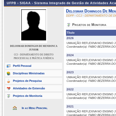
UFPB ›
SIGAA - Sistema Integrado de Gestão de Atividades Ac
Delosmar Domingos De Men
DDPP - CCJ - DEPARTAMENTO DE D
Projetos de Monitoria
Título
2026
UMA AÇÃO REFLEXIVA NO ENSINO 
DELOSMAR DOMINGOS DE MENDONCA
Coordenador(a): FABIO BEZERRA D
JUNIOR
CCJ - DEPARTAMENTO DE DIREITO
2024
PROCESSUAL E PRÁTICA JURÍDICA
UMA AÇÃO REFLEXIVA NO ENSINO 
Coordenador(a): FABIO BEZERRA D
Perfil Pessoal
2023
Disciplinas Ministradas
UMA AÇÃO REFLEXIVA NO ENSINO 
Projetos de Pesquisa
Coordenador(a): FABIO BEZERRA D
Atividades de Extensão
2022
UMA AÇÃO REFLEXIVA NO ENSINO 
Projetos de Monitoria
Coordenador(a): FABIO BEZERRA D
2021
Ir ao Menu Principal
UMA AÇÃO REFLEXIVA NO ENSINO 
Coordenador(a): FABIO BEZERRA D