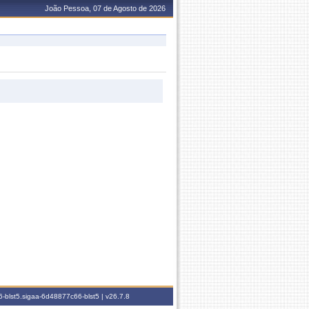
João Pessoa, 07 de Agosto de 2026
-blst5.sigaa-6d48877c66-blst5 |
v26.7.8