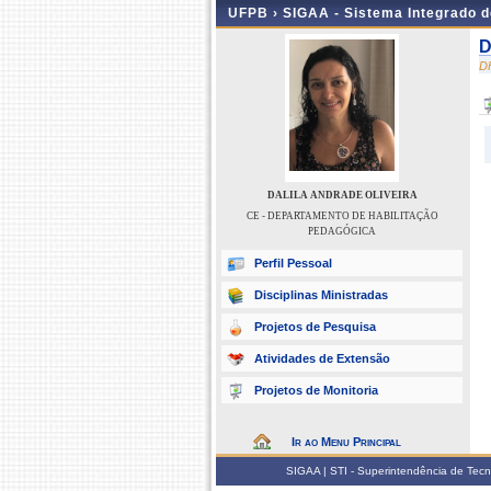
UFPB ›
SIGAA - Sistema Integrado 
D
D
DALILA ANDRADE OLIVEIRA
CE - DEPARTAMENTO DE HABILITAÇÃO
PEDAGÓGICA
Perfil Pessoal
Disciplinas Ministradas
Projetos de Pesquisa
Atividades de Extensão
Projetos de Monitoria
Ir ao Menu Principal
SIGAA | STI - Superintendência de Tec