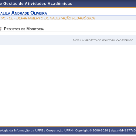
de Gestão de Atividades Acadêmicas
alila Andrade Oliveira
HPE - CE - DEPARTAMENTO DE HABILITAÇÃO PEDAGÓGICA
Projetos de Monitoria
Nenhum projeto de monitoria cadastrado
nologia da Informação da UFPB / Cooperação UFRN - Copyright © 2006-2026 | sigaa-6d48877c66