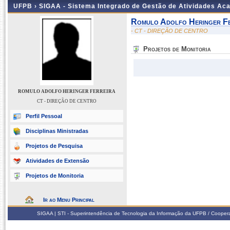
UFPB ›
SIGAA - Sistema Integrado de Gestão de Atividades Ac
Romulo Adolfo Heringer Fe
- CT - DIREÇÃO DE CENTRO
Projetos de Monitoria
ROMULO ADOLFO HERINGER FERREIRA
CT - DIREÇÃO DE CENTRO
Perfil Pessoal
Disciplinas Ministradas
Projetos de Pesquisa
Atividades de Extensão
Projetos de Monitoria
Ir ao Menu Principal
SIGAA | STI - Superintendência de Tecnologia da Informação da UFPB / Coope