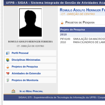
UFPB ›
SIGAA - Sistema Integrado de Gestão de Atividades Ac
Romulo Adolfo Heringer Fe
- CT - DIREÇÃO DE CENTRO
Projetos de Pesquisa
Projeto de Pesquisa
2010
PIF4149-
SIMULAÇÃO DA MACROS
ROMULO ADOLFO HERINGER FERREIRA
2010
PARA CILINDROS DE LA
CT - DIREÇÃO DE CENTRO
Perfil Pessoal
Disciplinas Ministradas
Projetos de Pesquisa
Atividades de Extensão
Projetos de Monitoria
Ir ao Menu Principal
SIGAA | STI - Superintendência de Tecnologia da Informação da UFPB / Coope