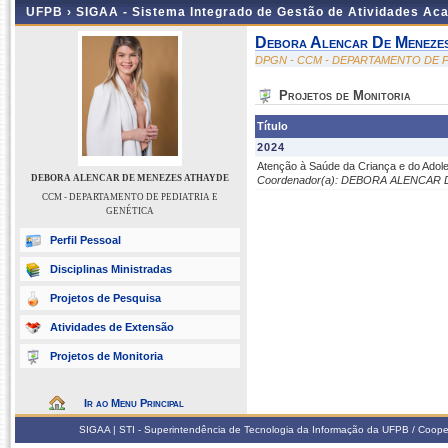
UFPB ›
SIGAA - Sistema Integrado de Gestão de Atividades Ac
Debora Alencar De Meneze
DPGN - CCM - DEPARTAMENTO DE P
Projetos de Monitoria
Título
2024
Atenção à Saúde da Criança e do Adol
DEBORA ALENCAR DE MENEZES ATHAYDE
Coordenador(a): DEBORA ALENCAR
CCM - DEPARTAMENTO DE PEDIATRIA E
GENÉTICA
Perfil Pessoal
Disciplinas Ministradas
Projetos de Pesquisa
Atividades de Extensão
Projetos de Monitoria
Ir ao Menu Principal
SIGAA | STI - Superintendência de Tecnologia da Informação da UFPB / Coope