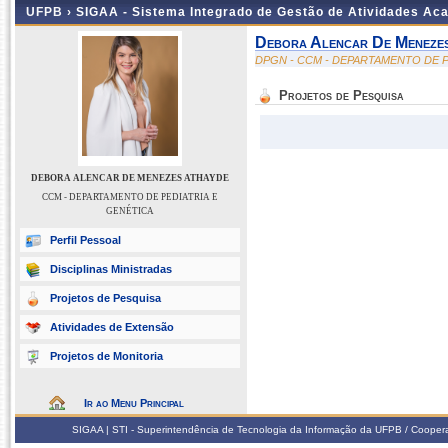
UFPB ›
SIGAA - Sistema Integrado de Gestão de Atividades Ac
Debora Alencar De Meneze
DPGN - CCM - DEPARTAMENTO DE P
Projetos de Pesquisa
DEBORA ALENCAR DE MENEZES ATHAYDE
CCM - DEPARTAMENTO DE PEDIATRIA E
GENÉTICA
Perfil Pessoal
Disciplinas Ministradas
Projetos de Pesquisa
Atividades de Extensão
Projetos de Monitoria
Ir ao Menu Principal
SIGAA | STI - Superintendência de Tecnologia da Informação da UFPB / Coope