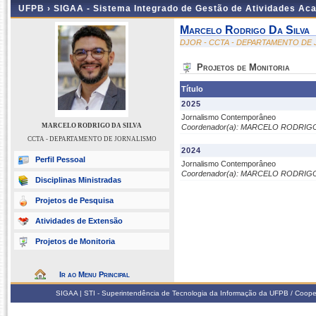
UFPB ›
SIGAA - Sistema Integrado de Gestão de Atividades Ac
Marcelo Rodrigo Da Silva
DJOR - CCTA - DEPARTAMENTO DE
Projetos de Monitoria
Título
2025
Jornalismo Contemporâneo
MARCELO RODRIGO DA SILVA
Coordenador(a): MARCELO RODRIGO
CCTA - DEPARTAMENTO DE JORNALISMO
2024
Perfil Pessoal
Jornalismo Contemporâneo
Coordenador(a): MARCELO RODRIGO
Disciplinas Ministradas
Projetos de Pesquisa
Atividades de Extensão
Projetos de Monitoria
Ir ao Menu Principal
SIGAA | STI - Superintendência de Tecnologia da Informação da UFPB / Coope