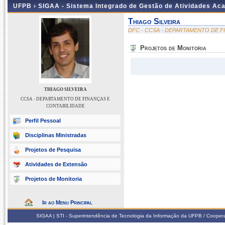
UFPB ›
SIGAA - Sistema Integrado de Gestão de Atividades Ac
Thiago Silveira
DFC - CCSA - DEPARTAMENTO DE F
Projetos de Monitoria
THIAGO SILVEIRA
CCSA - DEPARTAMENTO DE FINANÇAS E
CONTABILIDADE
Perfil Pessoal
Disciplinas Ministradas
Projetos de Pesquisa
Atividades de Extensão
Projetos de Monitoria
Ir ao Menu Principal
SIGAA | STI - Superintendência de Tecnologia da Informação da UFPB / Coope