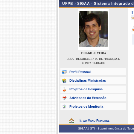
UFPB ›
SIGAA - Sistema Integrado 
T
D
THIAGO SILVEIRA
CCSA - DEPARTAMENTO DE FINANÇAS E
CONTABILIDADE
Perfil Pessoal
Disciplinas Ministradas
Projetos de Pesquisa
Atividades de Extensão
Projetos de Monitoria
Ir ao Menu Principal
SIGAA | STI - Superintendência de Tec