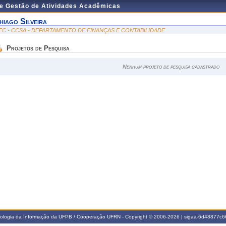
de Gestão de Atividades Acadêmicas
hiago Silveira
FC - CCSA - DEPARTAMENTO DE FINANÇAS E CONTABILIDADE
Projetos de Pesquisa
Nenhum projeto de pesquisa cadastrado
nologia da Informação da UFPB / Cooperação UFRN - Copyright © 2006-2026 | sigaa-6d48877c66