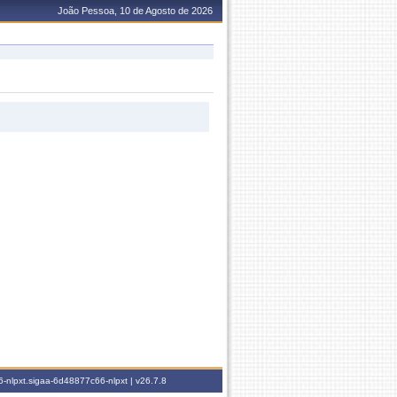
João Pessoa, 10 de Agosto de 2026
-nlpxt.sigaa-6d48877c66-nlpxt |
v26.7.8