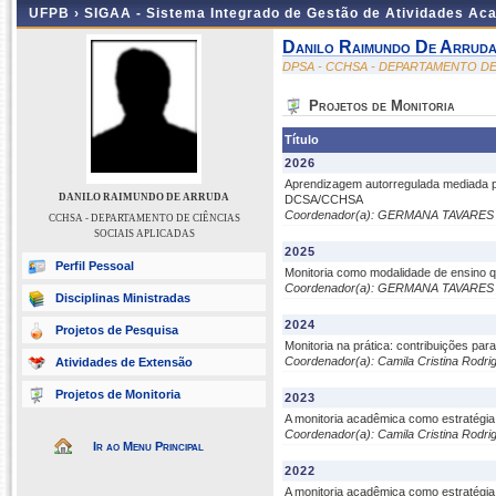
UFPB ›
SIGAA - Sistema Integrado de Gestão de Atividades Ac
Danilo Raimundo De Arrud
DPSA - CCHSA - DEPARTAMENTO DE
Projetos de Monitoria
Título
2026
Aprendizagem autorregulada mediada por 
DANILO RAIMUNDO DE ARRUDA
DCSA/CCHSA
Coordenador(a): GERMANA TAVARE
CCHSA - DEPARTAMENTO DE CIÊNCIAS
SOCIAIS APLICADAS
2025
Perfil Pessoal
Monitoria como modalidade de ensino 
Coordenador(a): GERMANA TAVARE
Disciplinas Ministradas
2024
Projetos de Pesquisa
Monitoria na prática: contribuições pa
Coordenador(a): Camila Cristina Rodri
Atividades de Extensão
Projetos de Monitoria
2023
A monitoria acadêmica como estratégia 
Coordenador(a): Camila Cristina Rodri
Ir ao Menu Principal
2022
A monitoria acadêmica como estratégia 