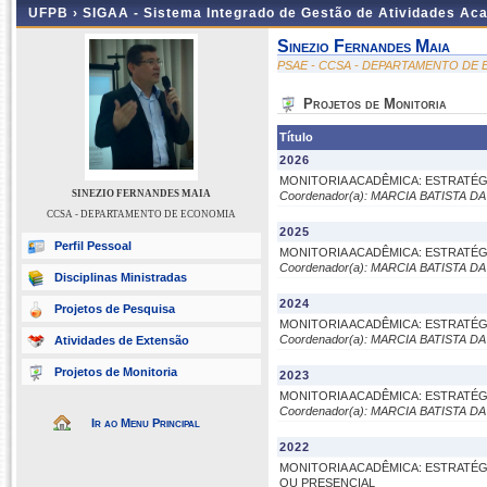
UFPB ›
SIGAA - Sistema Integrado de Gestão de Atividades Ac
Sinezio Fernandes Maia
PSAE - CCSA - DEPARTAMENTO DE
Projetos de Monitoria
Título
2026
MONITORIA ACADÊMICA: ESTRATÉ
SINEZIO FERNANDES MAIA
Coordenador(a): MARCIA BATISTA 
CCSA - DEPARTAMENTO DE ECONOMIA
2025
Perfil Pessoal
MONITORIA ACADÊMICA: ESTRATÉ
Coordenador(a): MARCIA BATISTA 
Disciplinas Ministradas
2024
Projetos de Pesquisa
MONITORIA ACADÊMICA: ESTRATÉ
Coordenador(a): MARCIA BATISTA 
Atividades de Extensão
Projetos de Monitoria
2023
MONITORIA ACADÊMICA: ESTRATÉ
Coordenador(a): MARCIA BATISTA 
Ir ao Menu Principal
2022
MONITORIA ACADÊMICA: ESTRATÉG
OU PRESENCIAL