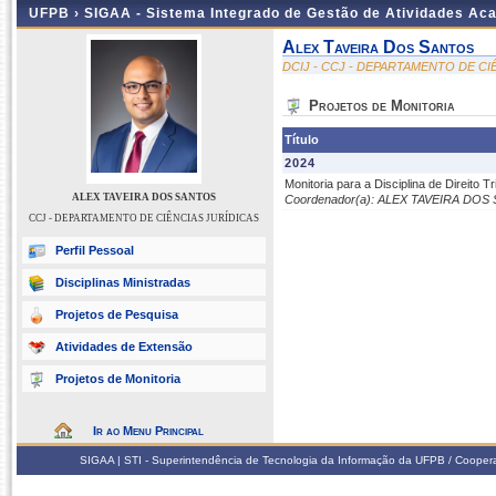
UFPB ›
SIGAA - Sistema Integrado de Gestão de Atividades Ac
Alex Taveira Dos Santos
DCIJ - CCJ - DEPARTAMENTO DE CI
Projetos de Monitoria
Título
2024
Monitoria para a Disciplina de Direito Tri
ALEX TAVEIRA DOS SANTOS
Coordenador(a): ALEX TAVEIRA DO
CCJ - DEPARTAMENTO DE CIÊNCIAS JURÍDICAS
Perfil Pessoal
Disciplinas Ministradas
Projetos de Pesquisa
Atividades de Extensão
Projetos de Monitoria
Ir ao Menu Principal
SIGAA | STI - Superintendência de Tecnologia da Informação da UFPB / Coope