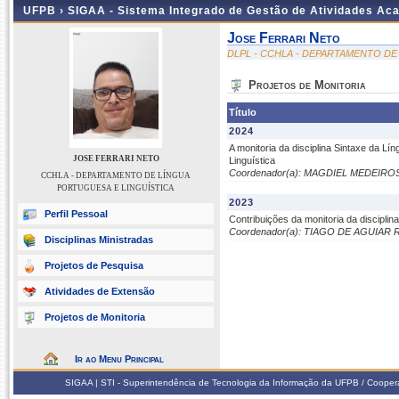
UFPB ›
SIGAA - Sistema Integrado de Gestão de Atividades Ac
Jose Ferrari Neto
DLPL - CCHLA - DEPARTAMENTO DE
Projetos de Monitoria
Título
2024
A monitoria da disciplina Sintaxe da L
JOSE FERRARI NETO
Linguística
Coordenador(a): MAGDIEL MEDEIR
CCHLA - DEPARTAMENTO DE LÍNGUA
PORTUGUESA E LINGUÍSTICA
2023
Perfil Pessoal
Contribuições da monitoria da discipli
Coordenador(a): TIAGO DE AGUIAR
Disciplinas Ministradas
Projetos de Pesquisa
Atividades de Extensão
Projetos de Monitoria
Ir ao Menu Principal
SIGAA | STI - Superintendência de Tecnologia da Informação da UFPB / Coope