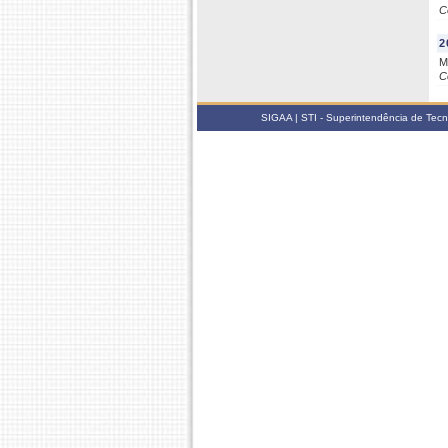
C
2
M
C
SIGAA | STI - Superintendência de Tec