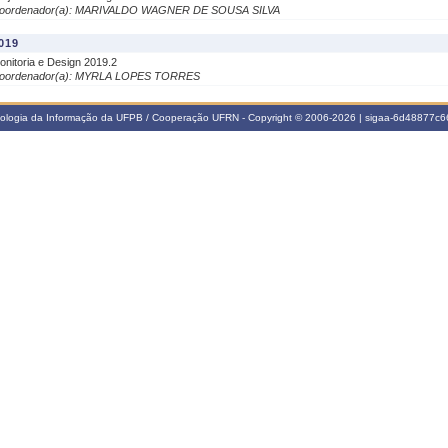
oordenador(a): MARIVALDO WAGNER DE SOUSA SILVA
019
onitoria e Design 2019.2
oordenador(a): MYRLA LOPES TORRES
nologia da Informação da UFPB / Cooperação UFRN - Copyright © 2006-2026 | sigaa-6d48877c66