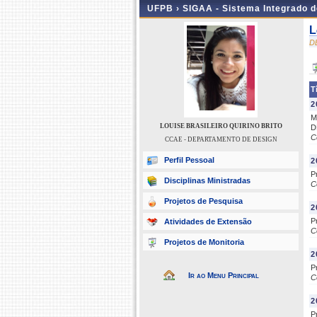
UFPB ›
SIGAA - Sistema Integrado 
L
D
T
2
M
LOUISE BRASILEIRO QUIRINO BRITO
D
C
CCAE - DEPARTAMENTO DE DESIGN
Perfil Pessoal
2
P
Disciplinas Ministradas
C
Projetos de Pesquisa
2
P
Atividades de Extensão
C
Projetos de Monitoria
2
P
Ir ao Menu Principal
C
2
P