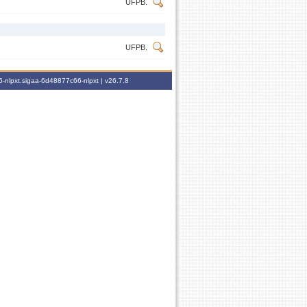
UFPB.
UFPB.
-nlpxt.sigaa-6d48877c66-nlpxt |
v26.7.8