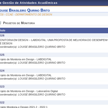
de Gestão de Atividades Acadêmicas
ouise Brasileiro Quirino Brito
ESI - CCAE - DEPARTAMENTO DE DESIGN
Projetos de Monitoria
ítulo
026
ONITORIA EM DESIGN – LABDIGITAL: UMA PROPOSTA DE MELHORIA DO DESEMPE
E DESIGN
oordenador(a): LOUISE BRASILEIRO QUIRINO BRITO
025
rojeto de Monitoria em Design - LABDIGITAL
oordenador(a): LOUISE BRASILEIRO QUIRINO BRITO
024
rojeto de Monitoria em Design - LABDIGITAL
oordenador(a): LOUISE BRASILEIRO QUIRINO BRITO
023
rojeto de Monitoria em Design - Laboratório Digital
oordenador(a): LOUISE BRASILEIRO QUIRINO BRITO
022
rojeto Monitoria e Design 2021.2 - 2022.1