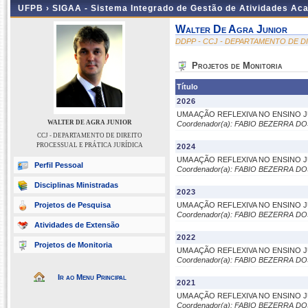
UFPB ›
SIGAA - Sistema Integrado de Gestão de Atividades Ac
Walter De Agra Junior
DDPP - CCJ - DEPARTAMENTO DE D
Projetos de Monitoria
Título
2026
UMA AÇÃO REFLEXIVA NO ENSINO 
WALTER DE AGRA JUNIOR
Coordenador(a): FABIO BEZERRA D
CCJ - DEPARTAMENTO DE DIREITO
PROCESSUAL E PRÁTICA JURÍDICA
2024
UMA AÇÃO REFLEXIVA NO ENSINO 
Perfil Pessoal
Coordenador(a): FABIO BEZERRA D
Disciplinas Ministradas
2023
Projetos de Pesquisa
UMA AÇÃO REFLEXIVA NO ENSINO 
Coordenador(a): FABIO BEZERRA D
Atividades de Extensão
2022
Projetos de Monitoria
UMA AÇÃO REFLEXIVA NO ENSINO 
Coordenador(a): FABIO BEZERRA D
Ir ao Menu Principal
2021
UMA AÇÃO REFLEXIVA NO ENSINO 
Coordenador(a): FABIO BEZERRA D