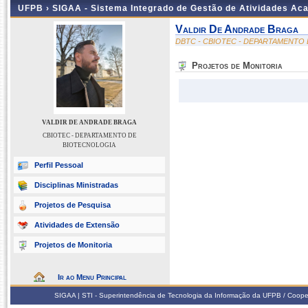
UFPB ›
SIGAA - Sistema Integrado de Gestão de Atividades Ac
Valdir De Andrade Braga
DBTC - CBIOTEC - DEPARTAMENTO
Projetos de Monitoria
VALDIR DE ANDRADE BRAGA
CBIOTEC - DEPARTAMENTO DE
BIOTECNOLOGIA
Perfil Pessoal
Disciplinas Ministradas
Projetos de Pesquisa
Atividades de Extensão
Projetos de Monitoria
Ir ao Menu Principal
SIGAA | STI - Superintendência de Tecnologia da Informação da UFPB / Coope