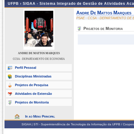
UFPB ›
SIGAA - Sistema Integrado de Gestão de Atividades Ac
Andre De Mattos Marques
PSAE - CCSA - DEPARTAMENTO DE
Projetos de Monitoria
ANDRE DE MATTOS MARQUES
CCSA - DEPARTAMENTO DE ECONOMIA
Perfil Pessoal
Disciplinas Ministradas
Projetos de Pesquisa
Atividades de Extensão
Projetos de Monitoria
Ir ao Menu Principal
SIGAA | STI - Superintendência de Tecnologia da Informação da UFPB / Coope