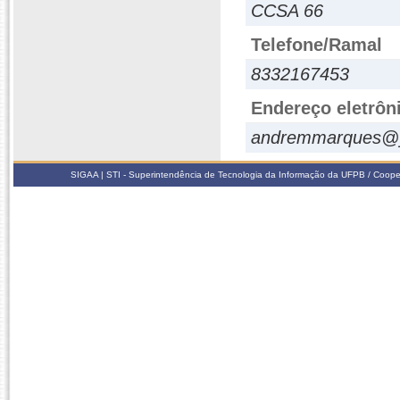
CCSA 66
Telefone/Ramal
8332167453
Endereço eletrôn
andremmarques@y
SIGAA | STI - Superintendência de Tecnologia da Informação da UFPB / Coope