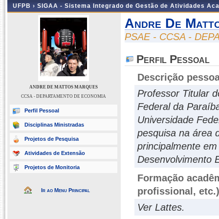
UFPB ›
SIGAA - Sistema Integrado de Gestão de Atividades Ac
Andre De Matt
PSAE - CCSA - DE
Perfil Pessoal
Descrição pessoa
ANDRE DE MATTOS MARQUES
Professor Titular
CCSA - DEPARTAMENTO DE ECONOMIA
Federal da Paraíb
Perfil Pessoal
Universidade Fede
Disciplinas Ministradas
pesquisa na área 
Projetos de Pesquisa
principalmente em
Atividades de Extensão
Desenvolvimento 
Projetos de Monitoria
Formação acadêmi
profissional, etc.
Ir ao Menu Principal
Ver Lattes.