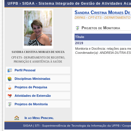
UFPB ›
SIGAA - Sistema Integrado de Gestão de Atividades Ac
Sandra Cristina Moraes De
DRPAS - CPT-ETS - DEPARTAMENTO
Projetos de Monitoria
Título
2019
Monitoria e Docência: relações para m
SANDRA CRISTINA MORAES DE SOUZA
Coordenador(a): ANDREIA DUTRA E
CPT-ETS - DEPARTAMENTO DE REGISTRO,
PROMOÇÃO E ASSISTÊNCIA À SAÚDE
Perfil Pessoal
Disciplinas Ministradas
Projetos de Pesquisa
Atividades de Extensão
Projetos de Monitoria
Ir ao Menu Principal
SIGAA | STI - Superintendência de Tecnologia da Informação da UFPB / Coope