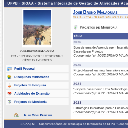
UFPB ›
SIGAA - Sistema Integrado de Gestão de Atividades Ac
Jose Bruno Malaquias
DFCA - CCA - DEPARTAMENTO DE F
Projetos de Monitoria
Título
2026
Ecossistema de Aprendizagem Interativ
JOSE BRUNO MALAQUIAS
Baseada em Projetos
Coordenador(a): JOSE BRUNO MAL
CCA - DEPARTAMENTO DE FITOTECNIA E
CIÊNCIAS AMBIENTAIS
2025
Perfil Pessoal
Project-based learning: Imersão e eng
Coordenador(a): JOSE BRUNO MAL
Disciplinas Ministradas
2024
Projetos de Pesquisa
“Flipped Classroom”: Uma Metodologia 
Coordenador(a): JOSE BRUNO MAL
Atividades de Extensão
Projetos de Monitoria
2023
Estratégias Interativas para o Ensino d
Coordenador(a): JOSE BRUNO MAL
Ir ao Menu Principal
SIGAA | STI - Superintendência de Tecnologia da Informação da UFPB / Coope