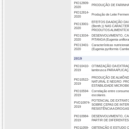
PIO12809-
PRODUÇÃO DE FARINHA
2020
PIO12814-
Produção de Leite Fermenta
2020
EFEITOS DA ADIÇÃO DA F
PIO13001-
(Benth.)) NAS CARACTE
2020
PRODUTOS ALIMENTÍCI
PIO13034-
DESENVOLVIMENTO, CA
2020
PITANGA (Eugenia uniflora 
PIO13401-
Características nutriciona
2020
(Eugenia pyriformis Cambes
2019
PIO10410-
OTIMIZAÇÃO DA EXTRAÇÃ
2019
lambrusca PARA APLIC
PRODUÇÃO DE ALMÔNDE
PIO10522-
NATURAL E NEGRO: PR
2019
ESTABILIDADE MICROB
PIO10594-
Correlação entre consumo
2019
escolares.
POTENCIAL DE EXTRATOS
PVO10974-
SOBRE CEPAS DE INTE
2019
RESISTÊNCIA A DROGA
PIO10984-
DESENVOLVIMENTO, CA
2019
PARTIR DE DIFERENTES V
PIO11059-
OBTENÇÃO E ESTUDO DA