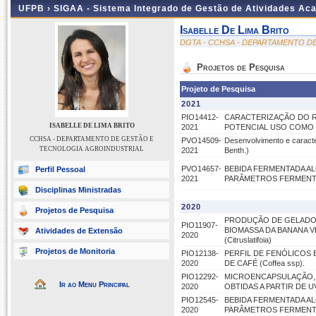
UFPB ›
SIGAA - Sistema Integrado de Gestão de Atividades Ac
Isabelle De Lima Brito
DGTA - CCHSA - DEPARTAMENTO D
Projetos de Pesquisa
Projeto de Pesquisa
2021
PIO14412-
CARACTERIZAÇÃO DO R
ISABELLE DE LIMA BRITO
2021
POTENCIAL USO COMO 
CCHSA - DEPARTAMENTO DE GESTÃO E
PVO14509-
Desenvolvimento e caracter
TECNOLOGIA AGROINDUSTRIAL
2021
Benth.)
PVO14657-
BEBIDA FERMENTADA A
Perfil Pessoal
2021
PARÂMETROS FERMENTA
Disciplinas Ministradas
2020
Projetos de Pesquisa
PRODUÇÃO DE GELADO 
PIO11907-
BIOMASSA DA BANANA V
Atividades de Extensão
2020
(Citruslatifoia)
Projetos de Monitoria
PIO12138-
PERFIL DE FENÓLICOS 
2020
DE CAFÉ (Coffea ssp).
PIO12292-
MICROENCAPSULAÇÃO, E
Ir ao Menu Principal
2020
OBTIDAS A PARTIR DE UVA
PIO12545-
BEBIDA FERMENTADA A
2020
PARÂMETROS FERMENTA