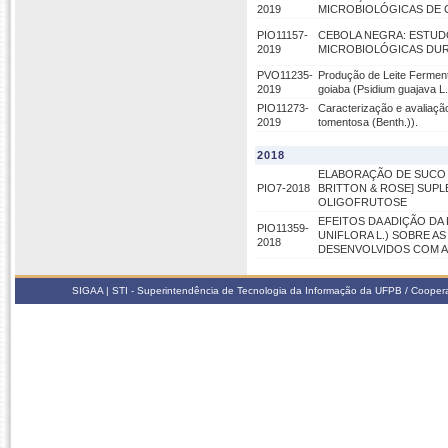
2019
MICROBIOLÓGICAS DE 
PIO11157-
CEBOLA NEGRA: ESTUDO
2019
MICROBIOLÓGICAS DU
PVO11235-
Produção de Leite Fermenta
2019
goiaba (Psidium guajava L.
PIO11273-
Caracterização e avaliação
2019
tomentosa (Benth.)).
2018
ELABORAÇÃO DE SUCO 
PIO7-2018
BRITTON & ROSE] SUPL
OLIGOFRUTOSE
EFEITOS DA ADIÇÃO DA
PIO11359-
UNIFLORA L.) SOBRE A
2018
DESENVOLVIDOS COM 
SIGAA | STI - Superintendência de Tecnologia da Informação da UFPB / Coope