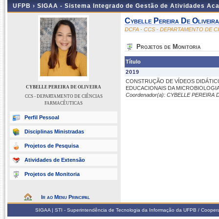
UFPB ›
SIGAA - Sistema Integrado de Gestão de Atividades Ac
Cybelle Pereira De Oliveira
DCFA - CCS - DEPARTAMENTO DE C
Projetos de Monitoria
Título
2019
CONSTRUÇÃO DE VÍDEOS DIDÁTIC
CYBELLE PEREIRA DE OLIVEIRA
EDUCACIONAIS DA MICROBIOLOGI
Coordenador(a): CYBELLE PEREIRA 
CCS - DEPARTAMENTO DE CIÊNCIAS
FARMACÊUTICAS
Perfil Pessoal
Disciplinas Ministradas
Projetos de Pesquisa
Atividades de Extensão
Projetos de Monitoria
Ir ao Menu Principal
SIGAA | STI - Superintendência de Tecnologia da Informação da UFPB / Coope