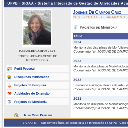
UFPB ›
SIGAA - Sistema Integrado de Gestão de Atividades Ac
Josiane De Campos Cruz
DBTC - CBIOTEC - DEPARTAMENTO
Projetos de Monitoria
Título
2024
Monitoria das disciplinas de Morfofisiol
JOSIANE DE CAMPOS CRUZ
Coordenador(a): JOSIANE DE CAMP
CBIOTEC - DEPARTAMENTO DE
BIOTECNOLOGIA
2023
Monitoria da disciplina de Morfofisiolog
Perfil Pessoal
Coordenador(a): JOSIANE DE CAMP
Disciplinas Ministradas
2022
Projetos de Pesquisa
Ensinando Fisiologia através da arte- 
Coordenador(a): JOSIANE DE CAMP
Atividades de Extensão
2021
Projetos de Monitoria
Monitoria da disciplina de Morfofisiologi
Coordenador(a): JOSIANE DE CAMP
Ir ao Menu Principal
SIGAA | STI - Superintendência de Tecnologia da Informação da UFPB / Coope