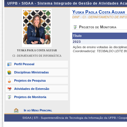
UFPB ›
SIGAA - Sistema Integrado de Gestão de Atividades Ac
Yuska Paola Costa Aguiar
DINF - CI - DEPARTAMENTO DE IN
Projetos de Monitoria
Título
2023
Ações de ensino voltadas às disciplinas
YUSKA PAOLA COSTA AGUIAR
Coordenador(a): TEOBALDO LEITE 
CI - DEPARTAMENTO DE INFORMÁTICA
Perfil Pessoal
Disciplinas Ministradas
Projetos de Pesquisa
Atividades de Extensão
Projetos de Monitoria
Ir ao Menu Principal
SIGAA | STI - Superintendência de Tecnologia da Informação da UFPB / Coope