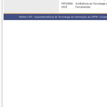
PIP10806-
A Influência da Tecnologi
2019
Ferramentas
SIGAA | STI - Superintendência de Tecnologia da Informação da UFPB / Coope