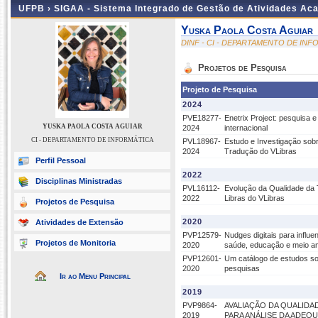
UFPB ›
SIGAA - Sistema Integrado de Gestão de Atividades Ac
Yuska Paola Costa Aguiar
DINF - CI - DEPARTAMENTO DE IN
Projetos de Pesquisa
Projeto de Pesquisa
2024
PVE18277-
Enetrix Project: pesquisa 
YUSKA PAOLA COSTA AGUIAR
2024
internacional
CI - DEPARTAMENTO DE INFORMÁTICA
PVL18967-
Estudo e Investigação sobr
2024
Tradução do VLibras
Perfil Pessoal
2022
Disciplinas Ministradas
PVL16112-
Evolução da Qualidade da 
2022
Libras do VLibras
Projetos de Pesquisa
2020
Atividades de Extensão
PVP12579-
Nudges digitais para influ
Projetos de Monitoria
2020
saúde, educação e meio a
PVP12601-
Um catálogo de estudos sob
2020
pesquisas
Ir ao Menu Principal
2019
PVP9864-
AVALIAÇÃO DA QUALIDA
2019
PARA ANÁLISE DA ADEQ